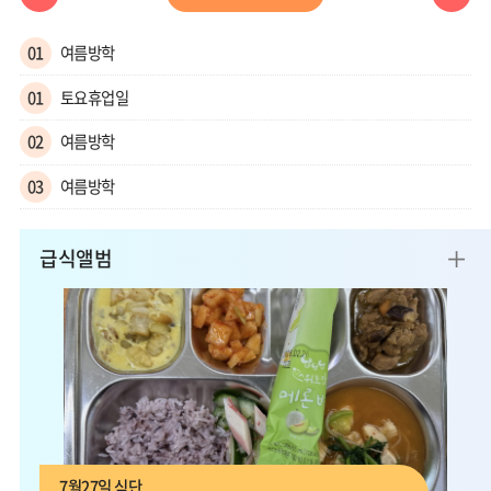
전
음
01
여름방학
달
달
01
토요휴업일
02
여름방학
03
여름방학
04
여름방학
더
급식앨범
05
여름방학
보
기
06
여름방학
07
여름방학
08
여름방학
08
토요휴업일
7월27일 식단