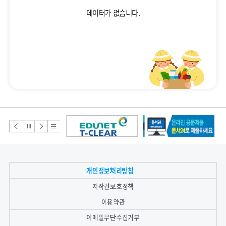
18
여름방학
데이터가 없습니다.
19
여름개학식
22
토요휴업일
29
토요휴업일
배너모음
배
배
배
배
너
너
너
너
이
정
다
리
전
지
음
스
개인정보처리방침
트
저작권보호정책
이용약관
이메일무단수집거부