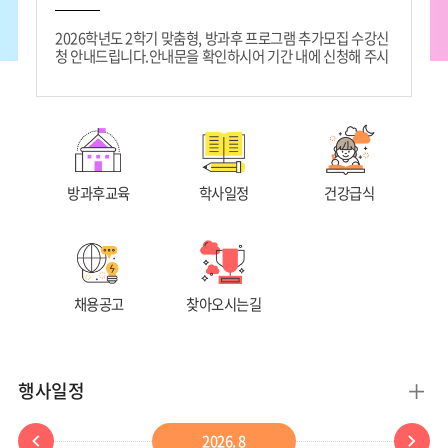
2026학년도 2학기 맞춤형, 방과후 프로그램 추가모집 수강신
청 안내드립니다.안내문을 확인하시어 기간 내에 신청해 주시
기 바랍니다.
방과후교육
학사일정
건강급식
채용공고
찾아오시는길
더
행사일정
보
이
다
2026
.
8
기