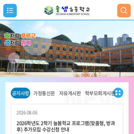
메
뉴
통
검색
열
합
검
기
색
닫
기
공
공지사항
가정통신문
자유게시판
학부모회게시판
지
사
항
2026-08-06
더
보
2026학년도 2학기 늘봄학교 프로그램(맞춤형, 방과
기
후) 추가모집 수강신청 안내