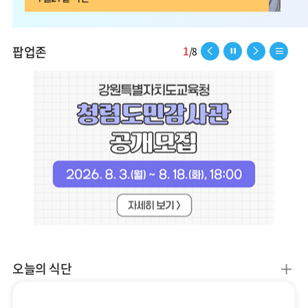
09
여름방학
10
여름방학
팝업존
1
이
일
다
리
/
8
11
여름방학
전
시
음
스
페
정
페
트
12
여름방학
이
지
이
보
13
여름방학
지
지
기
14
여름방학
15
광복절
15
여름방학
16
여름방학
17
대체공휴일
더
오늘의 식단
17
여름방학
보
기